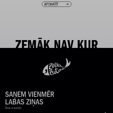
APSKATĪT
ZEMĀK NAV KUR
SAŅEM VIENMĒR
LABAS ZIŅAS
Tavs e-pasts