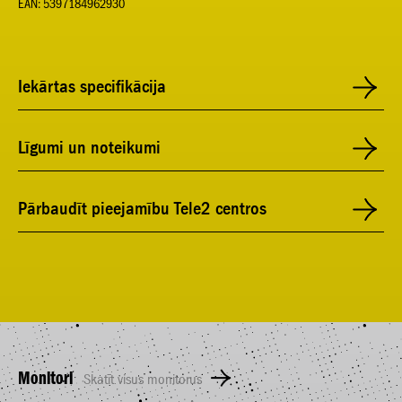
EAN: 5397184962930
Iekārtas specifikācija
Līgumi un noteikumi
Pārbaudīt pieejamību Tele2 centros
Monitori
Skatīt visus monitorus