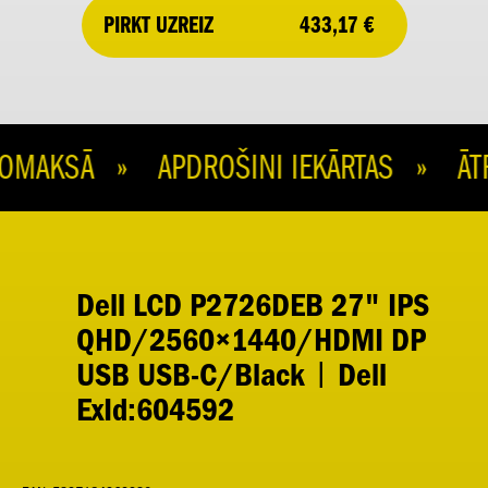
433,17 €
PIRKT UZREIZ
MAKSĀ » APDROŠINI IEKĀRTAS » ĀTR
Dell LCD P2726DEB 27" IPS
QHD/2560×1440/HDMI DP
USB USB-C/Black | Dell
ExId:604592