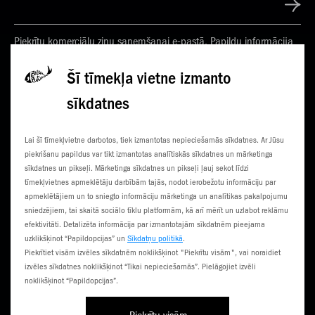
Piekrītu komerciālu ziņu saņemšanai e-pastā. Papildu informācija
Privātuma politikā
Šī tīmekļa vietne izmanto
sīkdatnes
KONTAKTI
JAUNUMI
Lai šī tīmekļvietne darbotos, tiek izmantotas nepieciešamās sīkdatnes. Ar Jūsu
KLIENTU CENTRI
ČEMPIONĀTS
piekrišanu papildus var tikt izmantotas analītiskās sīkdatnes un mārketinga
sīkdatnes un pikseļi. Mārketinga sīkdatnes un pikseļi ļauj sekot līdzi
SŪTI SMS
3G NORIETS
tīmekļvietnes apmeklētāju darbībām tajās, nodot ierobežotu informāciju par
apmeklētājiem un to sniegto informāciju mārketinga un analītikas pakalpojumu
TŪRISTIEM
sniedzējiem, tai skaitā sociālo tīklu platformām, kā arī mērīt un uzlabot reklāmu
efektivitāti. Detalizēta informācija par izmantotajām sīkdatnēm pieejama
uzklikšķinot “Papildopcijas” un
Sīkdatņu politikā
.
Piekrītiet visām izvēles sīkdatnēm noklikšķinot "Piekrītu visām", vai noraidiet
izvēles sīkdatnes noklikšķinot “Tikai nepieciešamās”. Pielāgojiet izvēli
noklikšķinot “Papildopcijas”.