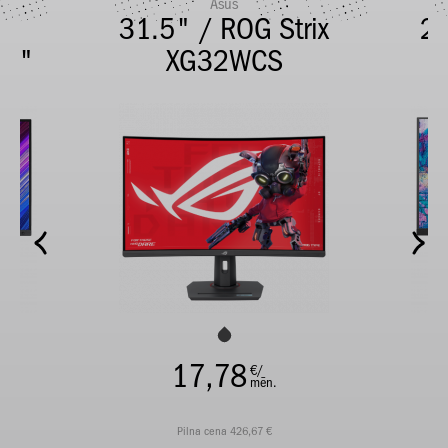
Asus
ay
31.5" / ROG Strix
2
.5"
XG32WCS
17,78
€/
mēn.
Pilna cena 426,67 €