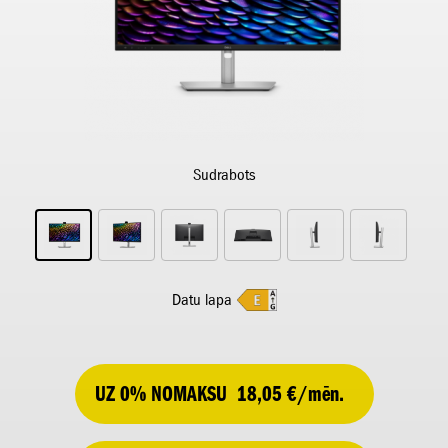
Sudrabots
Datu lapa
UZ 0% NOMAKSU
18,05 €/mēn.