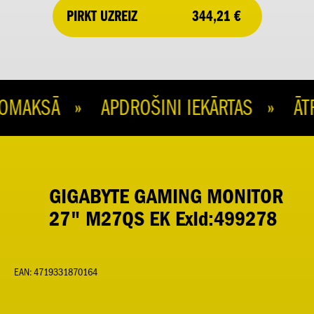
344,21 €
PIRKT UZREIZ
MAKSĀ » APDROŠINI IEKĀRTAS » ĀTR
GIGABYTE GAMING MONITOR
27" M27QS EK ExId:499278
EAN: 4719331870164