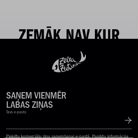
ZEMĀK NAV KUR
SAŅEM VIENMĒR
LABAS ZIŅAS
Tavs e-pasts
Piekrītu komerciālu ziņu saņemšanai e-pastā. Papildu informācija