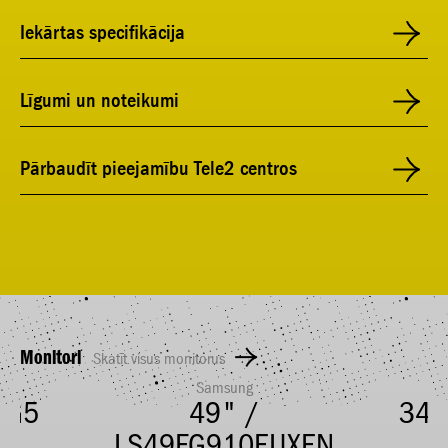
Iekārtas specifikācija
Līgumi un noteikumi
Pārbaudīt pieejamību Tele2 centros
Monitori
Skatīt visus monitorus
Samsung
 G5
49" /
34"
LS49FG910EUXEN