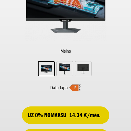
Melns
Datu lapa
UZ 0% NOMAKSU
14,34 €/mēn.