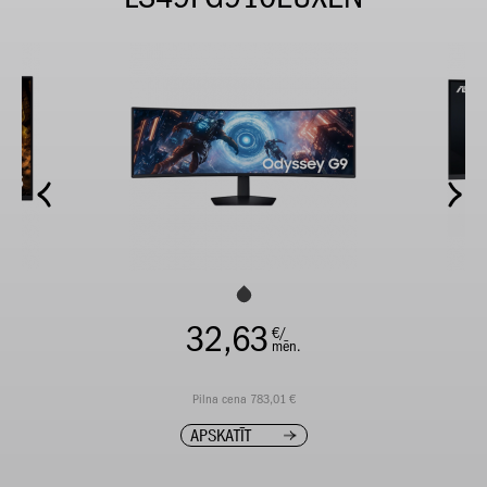
32,63
€/
mēn.
Pilna cena 783,01 €
APSKATĪT