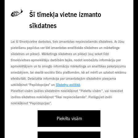
Privātuma politikā
Šī tīmekļa vietne izmanto
sīkdatnes
KONTAKTI
JAUNUMI
Lai šī tīmekļvietne darbotos, tiek izmantotas nepieciešamās sīkdatnes. Ar Jūsu
KLIENTU CENTRI
ČEMPIONĀTS
piekrišanu papildus var tikt izmantotas analītiskās sīkdatnes un mārketinga
sīkdatnes un pikseļi. Mārketinga sīkdatnes un pikseļi ļauj sekot līdzi
SŪTI SMS
3G NORIETS
tīmekļvietnes apmeklētāju darbībām tajās, nodot ierobežotu informāciju par
apmeklētājiem un to sniegto informāciju mārketinga un analītikas pakalpojumu
TŪRISTIEM
sniedzējiem, tai skaitā sociālo tīklu platformām, kā arī mērīt un uzlabot reklāmu
efektivitāti. Detalizēta informācija par izmantotajām sīkdatnēm pieejama
uzklikšķinot “Papildopcijas” un
Sīkdatņu politikā
.
Piekrītiet visām izvēles sīkdatnēm noklikšķinot "Piekrītu visām", vai noraidiet
izvēles sīkdatnes noklikšķinot “Tikai nepieciešamās”. Pielāgojiet izvēli
noklikšķinot “Papildopcijas”.
Piekrītu visām
Līgumi un noteikumi
Privātuma politika
Piekļūstamība