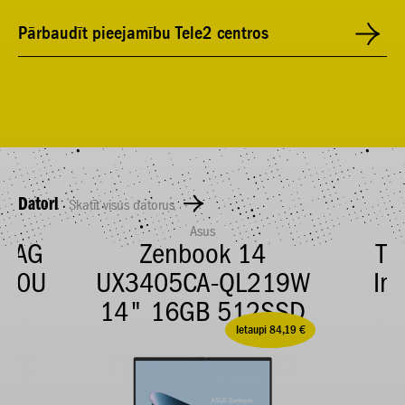
Pārbaudīt pieejamību Tele2 centros
Datori
Skatīt visus datorus
Asus
5 AG
Zenbook 14
Th
520U
UX3405CA-QL219W
In
B
14" 16GB 512SSD
Ietaupi 84,19 €