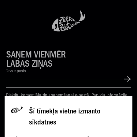
SAŅEM VIENMĒR
LABAS ZIŅAS
Tavs e-pasts
Piekrītu komerciālu ziņu saņemšanai e-pastā. Papildu informācija
Privātuma politikā
Šī tīmekļa vietne izmanto
sīkdatnes
KONTAKTI
JAUNUMI