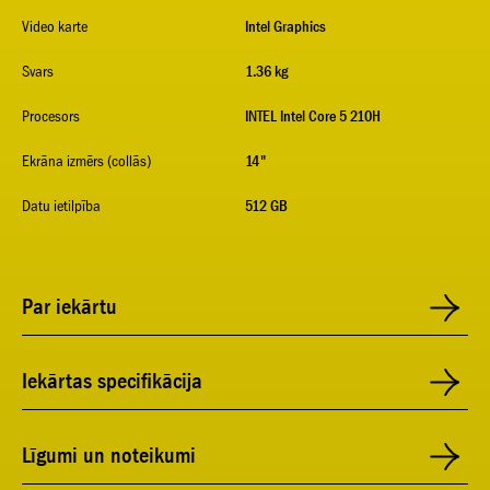
Video karte
Intel Graphics
Svars
1.36 kg
Procesors
INTEL Intel Core 5 210H
Ekrāna izmērs (collās)
14"
Datu ietilpība
512 GB
Par iekārtu
Iekārtas specifikācija
Līgumi un noteikumi