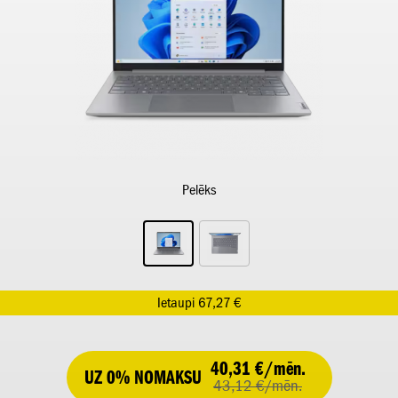
Pelēks
Ietaupi 67,27 €
40,31 €/mēn.
UZ 0% NOMAKSU
43,12 €/mēn.