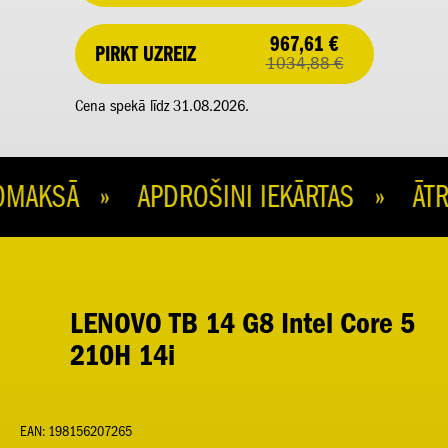
967,61 €
PIRKT UZREIZ
1034,88 €
Cena spekā līdz 31.08.2026.
AKSĀ » APDROŠINI IEKĀRTAS » ĀTRA
LENOVO TB 14 G8 Intel Core 5
210H 14i
EAN: 198156207265