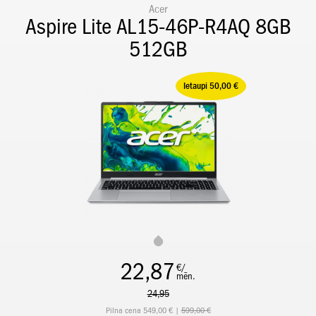
Acer
Aspire Lite AL15-46P-R4AQ 8GB
512GB
Ietaupi 50,00 €
22,87
€/
mēn.
24,95
Pilna cena 549,00 € |
599,00 €