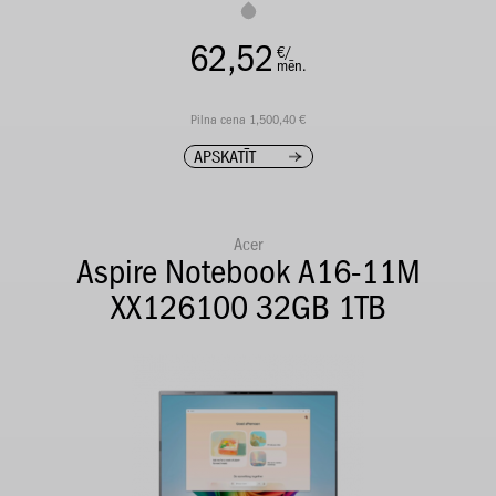
62,52
€/
mēn.
Pilna cena 1,500,40 €
APSKATĪT
Acer
Aspire Notebook A16-11M
XX126100 32GB 1TB