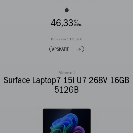
46,33
€/
mēn.
Pilna cena 1,111,82 €
APSKATĪT
Microsoft
Surface Laptop7 15i U7 268V 16GB
512GB