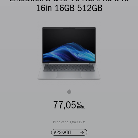
16in 16GB 512GB
77,05
€/
mēn.
Pilna cena 1,849,12 €
APSKATĪT