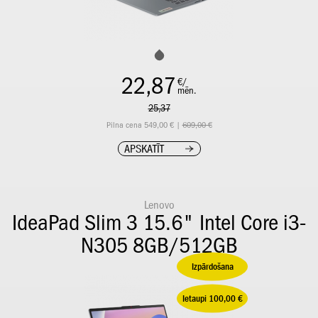
22,87
€/
mēn.
25,37
Pilna cena 549,00 € |
609,00 €
APSKATĪT
Lenovo
IdeaPad Slim 3 15.6" Intel Core i3-
N305 8GB/512GB
Izpārdošana
Ietaupi 100,00 €