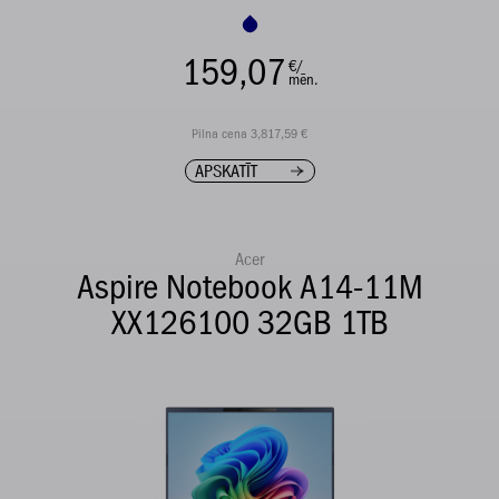
159,07
€/
mēn.
Pilna cena 3,817,59 €
APSKATĪT
Acer
Aspire Notebook A14-11M
XX126100 32GB 1TB