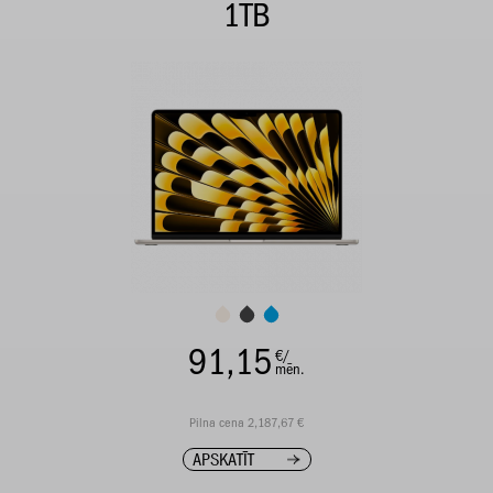
1TB
91,15
€/
mēn.
Pilna cena 2,187,67 €
APSKATĪT