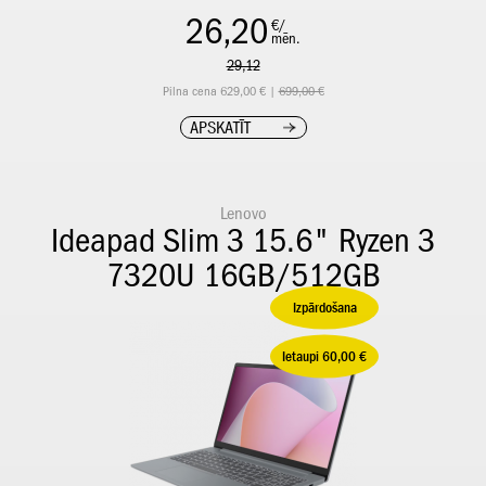
26,20
€/
mēn.
29,12
Pilna cena 629,00 € |
699,00 €
APSKATĪT
Lenovo
Ideapad Slim 3 15.6" Ryzen 3
7320U 16GB/512GB
Izpārdošana
Ietaupi 60,00 €