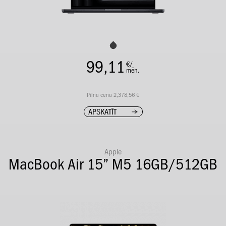
99,11
€/
mēn.
Pilna cena 2,378,56 €
APSKATĪT
Apple
MacBook Air 15” M5 16GB/512GB