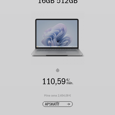
16GB 512GB
110,59
€/
mēn.
Pilna cena 2,654,09 €
APSKATĪT