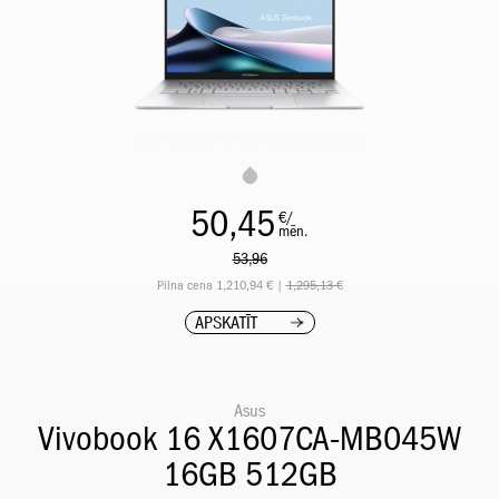
50,45
€/
mēn.
53,96
Pilna cena 1,210,94 € |
1,295,13 €
APSKATĪT
Asus
Vivobook 16 X1607CA-MB045W
16GB 512GB