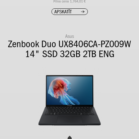
Pilna cena 1,764,01 €
APSKATĪT
Asus
Zenbook Duo UX8406CA-PZ009W
14" SSD 32GB 2TB ENG