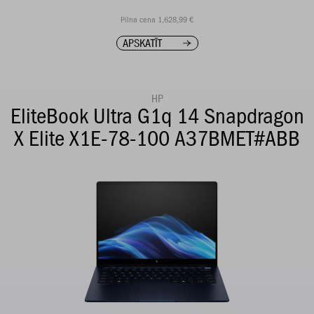
Pilna cena 1,628,99 €
APSKATĪT
HP
EliteBook Ultra G1q 14 Snapdragon
X Elite X1E-78-100 A37BMET#ABB