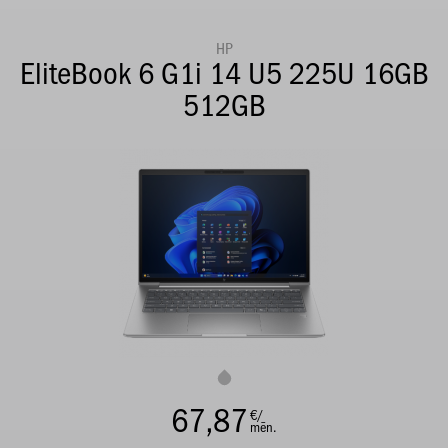
HP
EliteBook 6 G1i 14 U5 225U 16GB
512GB
67,87
€/
mēn.