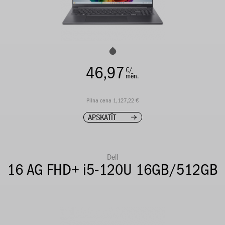
46,97
€/
mēn.
Pilna cena 1,127,22 €
APSKATĪT
Dell
16 AG FHD+ i5-120U 16GB/512GB