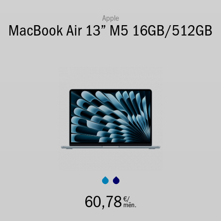
Apple
MacBook Air 13” M5 16GB/512GB
60,78
€/
mēn.