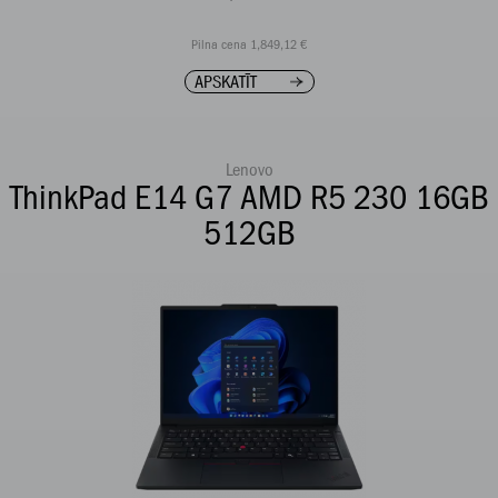
Pilna cena 1,849,12 €
APSKATĪT
Lenovo
ThinkPad E14 G7 AMD R5 230 16GB
512GB