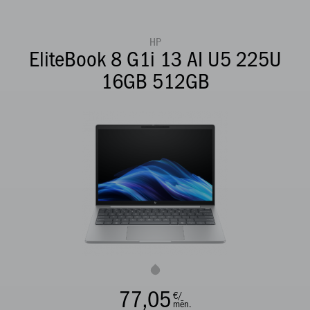
HP
EliteBook 8 G1i 13 AI U5 225U
16GB 512GB
77,05
€/
mēn.