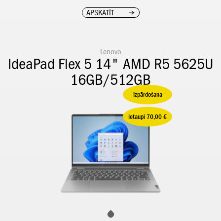
APSKATĪT
Lenovo
IdeaPad Flex 5 14" AMD R5 5625U
16GB/512GB
Izpārdošana
Ietaupi 70,00 €