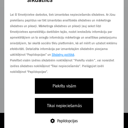
Lai šī tīmekļvietne darbotos, tiek izmantotas nepieciešamās sīkdatnes. Ar Jūsu
piekrišanu papildus var tikt izmantotas analītiskās sīkdatnes un mārketinga
sīkdatnes un pikseļi. Mārketinga sīkdatnes un pikseļi ļauj sekot līdzi
tīmekļvietnes apmeklētāju darbībām tajās, nodot ierobežotu informāciju par
apmeklētājiem un to sniegto informāciju mārketinga un analītikas pakalpojumu
sniedzējiem, tai skaitā sociālo tīklu platformām, kā arī mērīt un uzlabot reklāmu
efektivitāti. Detalizēta informācija par izmantotajām sīkdatnēm pieejama
uzklikšķinot “Papildopcijas” un
Sīkdatņu politikā
.
Piekrītiet visām izvēles sīkdatnēm noklikšķinot "Piekrītu visām", vai noraidiet
izvēles sīkdatnes noklikšķinot “Tikai nepieciešamās”. Pielāgojiet izvēli
66,10
noklikšķinot “Papildopcijas”.
€/
mēn.
Piekrītu visām
Pilna cena 1,586,42 €
APSKATĪT
Tikai nepieciešamās
Papildopcijas
Lenovo
TARIFI
PAPILDINI
E-VEIKALS
NĀC PIE ZZ
IZVĒLNE