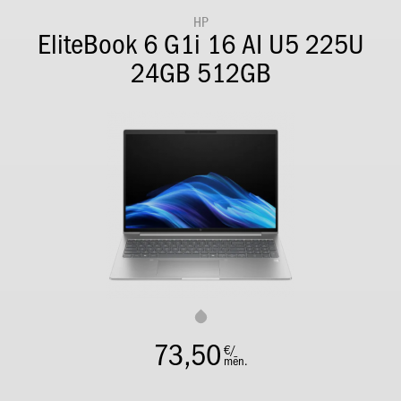
HP
EliteBook 6 G1i 16 AI U5 225U
24GB 512GB
73,50
€/
mēn.