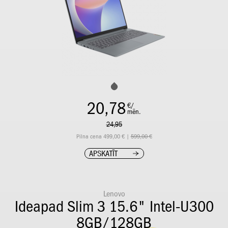
20,78
€/
mēn.
24,95
Pilna cena 499,00 € |
599,00 €
APSKATĪT
Lenovo
Ideapad Slim 3 15.6" Intel-U300
8GB/128GB