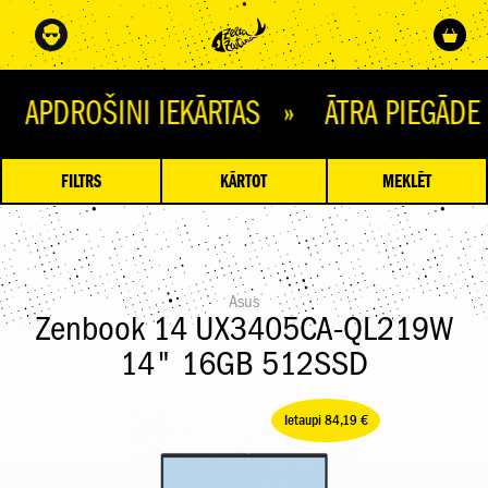
ŠINI IEKĀRTAS » ĀTRA PIEGĀDE » Ņ
FILTRS
KĀRTOT
MEKLĒT
Asus
Zenbook 14 UX3405CA-QL219W
14" 16GB 512SSD
Ietaupi 84,19 €