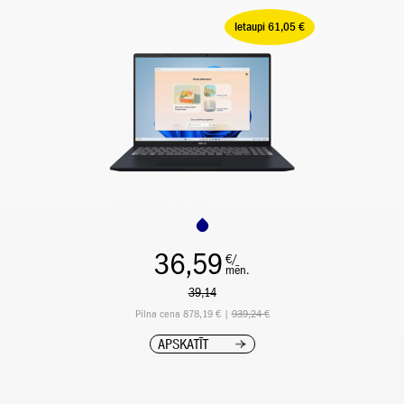
Ietaupi 61,05 €
36,59
€/
mēn.
39,14
Pilna cena 878,19 € |
939,24 €
APSKATĪT