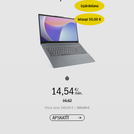
Izpārdošana
Ietaupi 50,00 €
14,54
€/
mēn.
16,62
Pilna cena 349,00 € |
399,00 €
APSKATĪT