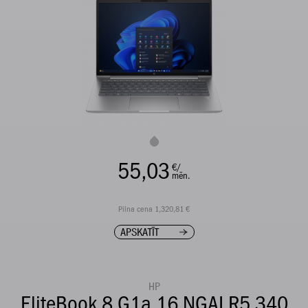
55,03
€/
mēn.
Pilna cena 1,320,81 €
APSKATĪT
HP
EliteBook 8 G1a 16 NGAI R5 340