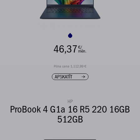
46,37
€/
mēn.
Pilna cena 1,112,99 €
APSKATĪT
HP
ProBook 4 G1a 16 R5 220 16GB
512GB