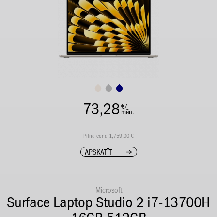
73,28
€/
mēn.
Pilna cena 1,759,00 €
APSKATĪT
Microsoft
Surface Laptop Studio 2 i7-13700H