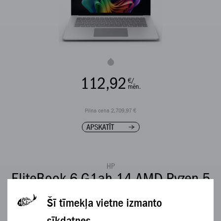
112,92
€/
mēn.
Pilna cena 2,709,97 €
APSKATĪT
HP
EliteBook 6 G1ah 14 AMD Ryzen 5
220 16GB 512GB
Šī tīmekļa vietne izmanto
sīkdatnes