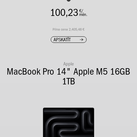
100,23
€/
mēn.
Pilna cena 2,405,48 €
APSKATĪT
Apple
MacBook Pro 14" Apple M5 16GB
1TB