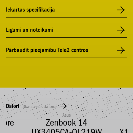
Iekārtas specifikācija
Līgumi un noteikumi
Pārbaudīt pieejamību Tele2 centros
Datori
Skatīt visus datorus
Asus
Core
Zenbook 14
B
UX3405CA-QL219W
X1