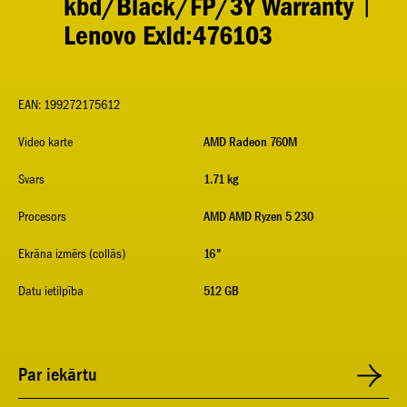
kbd/Black/FP/3Y Warranty |
Lenovo ExId:476103
EAN: 199272175612
Video karte
AMD Radeon 760M
Svars
1.71 kg
Procesors
AMD AMD Ryzen 5 230
Ekrāna izmērs (collās)
16"
Datu ietilpība
512 GB
Par iekārtu