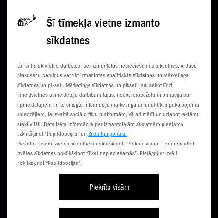
Privātuma politikā
Šī tīmekļa vietne izmanto
sīkdatnes
KONTAKTI
JAUNUMI
Lai šī tīmekļvietne darbotos, tiek izmantotas nepieciešamās sīkdatnes. Ar Jūsu
KLIENTU CENTRI
ČEMPIONĀTS
piekrišanu papildus var tikt izmantotas analītiskās sīkdatnes un mārketinga
sīkdatnes un pikseļi. Mārketinga sīkdatnes un pikseļi ļauj sekot līdzi
SŪTI SMS
3G NORIETS
tīmekļvietnes apmeklētāju darbībām tajās, nodot ierobežotu informāciju par
apmeklētājiem un to sniegto informāciju mārketinga un analītikas pakalpojumu
TŪRISTIEM
sniedzējiem, tai skaitā sociālo tīklu platformām, kā arī mērīt un uzlabot reklāmu
efektivitāti. Detalizēta informācija par izmantotajām sīkdatnēm pieejama
uzklikšķinot “Papildopcijas” un
Sīkdatņu politikā
.
Piekrītiet visām izvēles sīkdatnēm noklikšķinot "Piekrītu visām", vai noraidiet
izvēles sīkdatnes noklikšķinot “Tikai nepieciešamās”. Pielāgojiet izvēli
noklikšķinot “Papildopcijas”.
Piekrītu visām
Līgumi un noteikumi
Privātuma politika
Piekļūstamība