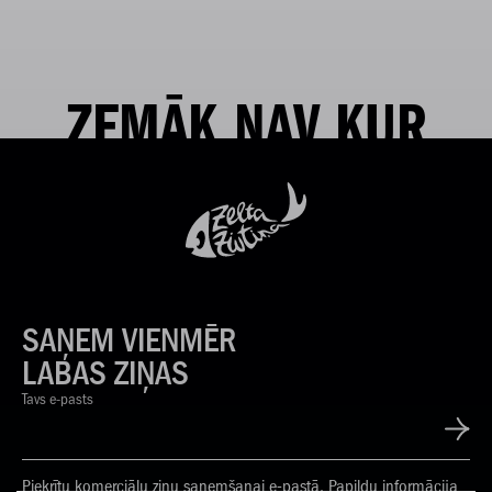
ZEMĀK NAV KUR
SAŅEM VIENMĒR
LABAS ZIŅAS
Tavs e-pasts
Piekrītu komerciālu ziņu saņemšanai e-pastā. Papildu informācija