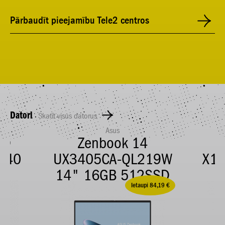
Pārbaudīt pieejamību Tele2 centros
Datori
Skatīt visus datorus
Asus
MD
Zenbook 14
 340
UX3405CA-QL219W
X1
B
14" 16GB 512SSD
Ietaupi 84,19 €