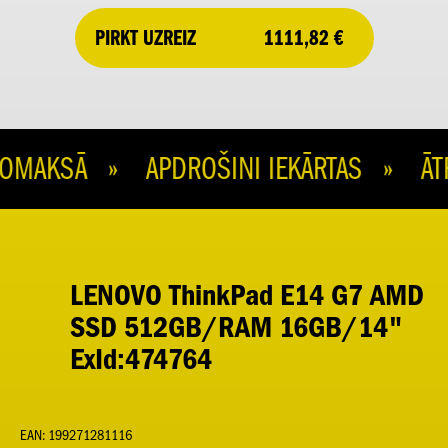
1111,82 €
PIRKT UZREIZ
MAKSĀ » APDROŠINI IEKĀRTAS » ĀTR
LENOVO ThinkPad E14 G7 AMD
SSD 512GB/RAM 16GB/14"
ExId:474764
EAN: 199271281116