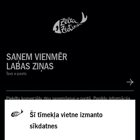
SAŅEM VIENMĒR
LABAS ZIŅAS
Tavs e-pasts
Piekrītu komerciālu ziņu saņemšanai e-pastā. Papildu informācija
Privātuma politikā
Šī tīmekļa vietne izmanto
sīkdatnes
KONTAKTI
JAUNUMI