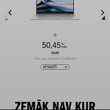
50,45
€/
mēn.
53,96
Pilna cena 1,210,94 € |
1,295,13 €
P
APSKATĪT
ZEMĀK NAV KUR