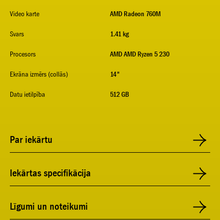
Video karte
AMD Radeon 760M
Svars
1.41 kg
Procesors
AMD AMD Ryzen 5 230
Ekrāna izmērs (collās)
14"
Datu ietilpība
512 GB
Par iekārtu
Iekārtas specifikācija
Līgumi un noteikumi