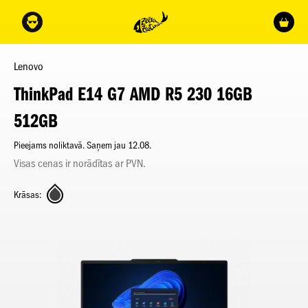
Lenovo
ThinkPad E14 G7 AMD R5 230 16GB
512GB
Pieejams noliktavā. Saņem jau 12.08.
Visas cenas ir norādītas ar PVN.
Krāsas: