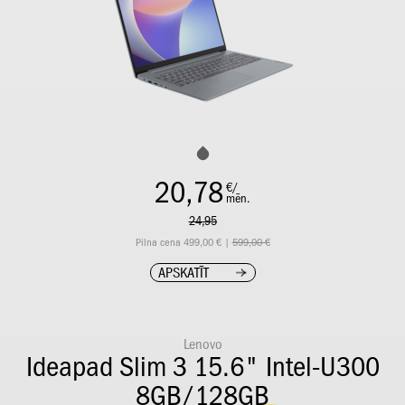
20,78
€/
mēn.
24,95
Pilna cena 499,00 € |
599,00 €
APSKATĪT
Lenovo
Ideapad Slim 3 15.6" Intel-U300
8GB/128GB