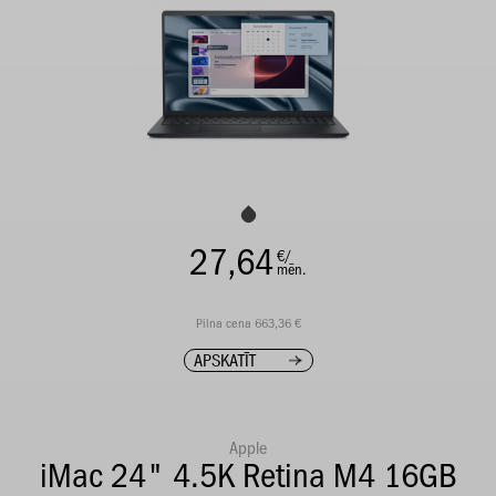
27,64
€/
mēn.
Pilna cena 663,36 €
APSKATĪT
Apple
iMac 24" 4.5K Retina M4 16GB