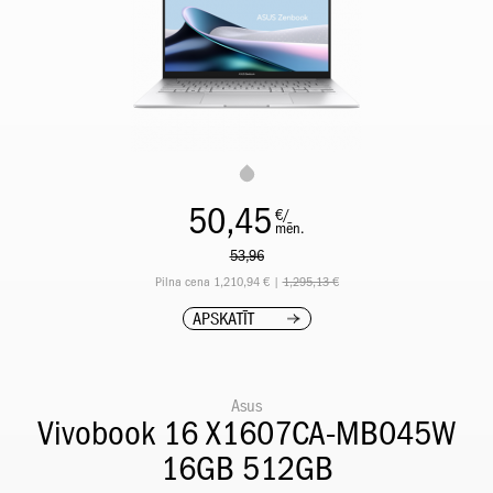
50,45
€/
mēn.
53,96
Pilna cena 1,210,94 € |
1,295,13 €
APSKATĪT
Asus
Vivobook 16 X1607CA-MB045W
16GB 512GB