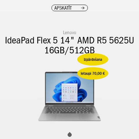
APSKATĪT
Lenovo
IdeaPad Flex 5 14" AMD R5 5625U
16GB/512GB
Izpārdošana
Ietaupi 70,00 €