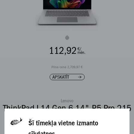
112,92
€/
mēn.
Pilna cena 2,709,97 €
APSKATĪT
Lenovo
ThinkPad L14 Gen 6 14" R5 Pro 215
16GB 512GB
Šī tīmekļa vietne izmanto
sīkdatnes