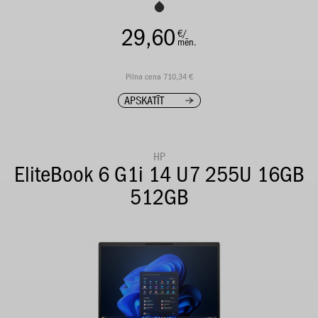
29,60
€/
mēn.
Pilna cena 710,34 €
APSKATĪT
HP
EliteBook 6 G1i 14 U7 255U 16GB
512GB