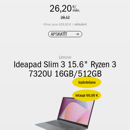
26,20
€/
mēn.
29,12
Pilna cena 629,00 € |
699,00 €
APSKATĪT
Lenovo
Ideapad Slim 3 15.6" Ryzen 3
7320U 16GB/512GB
Izpārdošana
Ietaupi 60,00 €