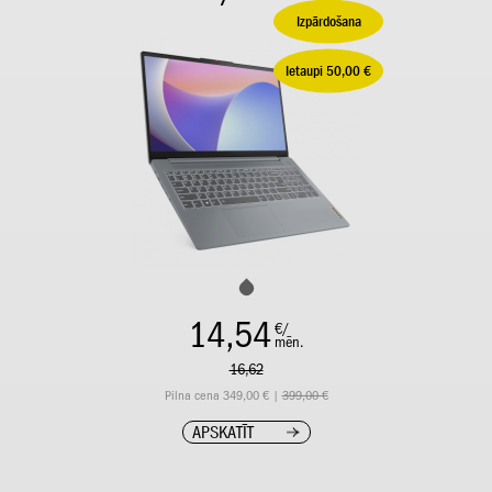
Izpārdošana
Ietaupi 50,00 €
14,54
€/
mēn.
16,62
Pilna cena 349,00 € |
399,00 €
APSKATĪT