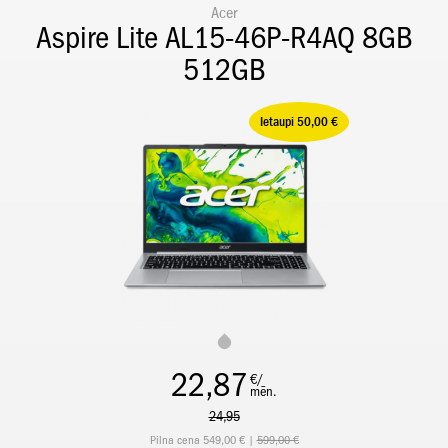
Acer
Aspire Lite AL15-46P-R4AQ 8GB
512GB
Ietaupi 50,00 €
22,87
€/
mēn.
24,95
Pilna cena 549,00 € |
599,00 €