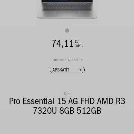
74,11
€/
mēn.
Pilna cena 1,778,67 €
APSKATĪT
Dell
Pro Essential 15 AG FHD AMD R3
7320U 8GB 512GB