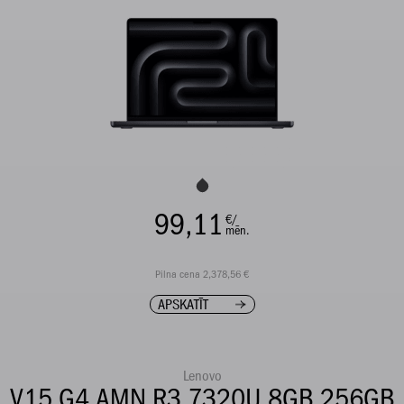
99,11
€/
mēn.
Pilna cena 2,378,56 €
APSKATĪT
Lenovo
V15 G4 AMN R3 7320U 8GB 256GB