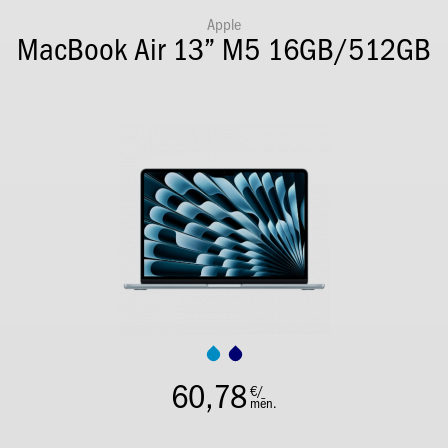
Apple
MacBook Air 13” M5 16GB/512GB
60,78
€/
mēn.