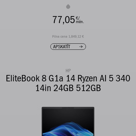
77,05
€/
mēn.
Pilna cena 1,849,12 €
APSKATĪT
HP
EliteBook 8 G1a 14 Ryzen AI 5 340
14in 24GB 512GB