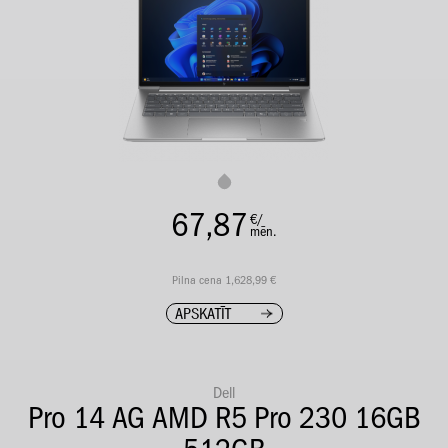
67,87
€/
mēn.
Pilna cena 1,628,99 €
APSKATĪT
Dell
Pro 14 AG AMD R5 Pro 230 16GB