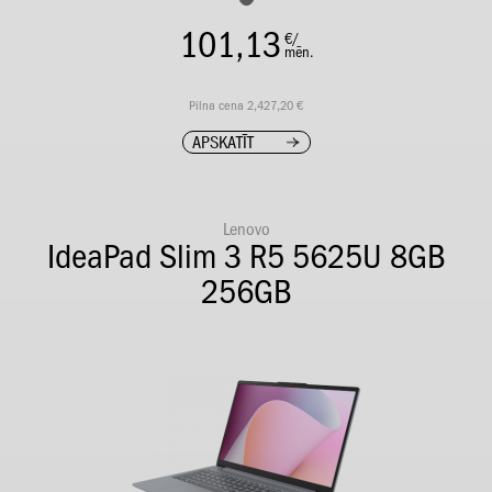
101,13
€/
mēn.
Pilna cena 2,427,20 €
APSKATĪT
Lenovo
IdeaPad Slim 3 R5 5625U 8GB
256GB