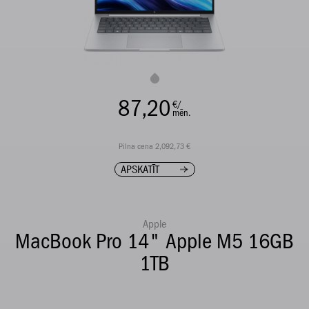
87,20
€/
mēn.
Pilna cena 2,092,73 €
APSKATĪT
Apple
MacBook Pro 14" Apple M5 16GB
1TB