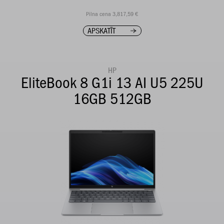
Pilna cena 3,817,59 €
APSKATĪT
HP
EliteBook 8 G1i 13 AI U5 225U
16GB 512GB