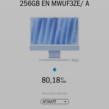
256GB EN MWUF3ZE/ A
80,18
€/
mēn.
Pilna cena 1,924,23 €
APSKATĪT