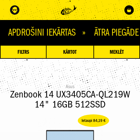
OŠINI IEKĀRTAS » ĀTRA PIEGĀDE » Ņ
FILTRS
KĀRTOT
MEKLĒT
Asus
Zenbook 14 UX3405CA-QL219W
14" 16GB 512SSD
Ietaupi 84,19 €