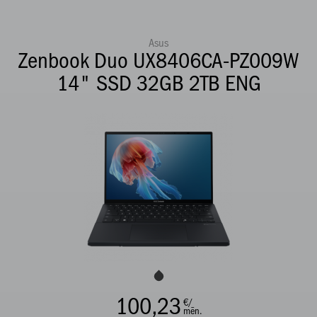
Asus
Zenbook Duo UX8406CA-PZ009W
14" SSD 32GB 2TB ENG
100,23
€/
mēn.