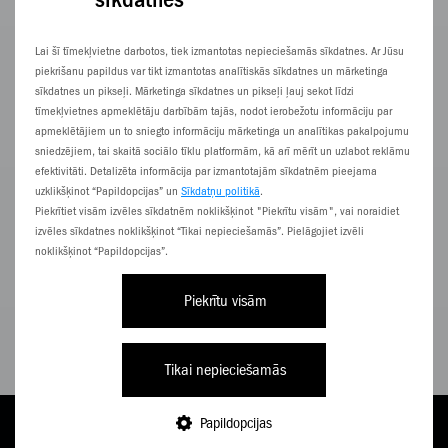
Lai šī tīmekļvietne darbotos, tiek izmantotas nepieciešamās sīkdatnes. Ar Jūsu
piekrišanu papildus var tikt izmantotas analītiskās sīkdatnes un mārketinga
sīkdatnes un pikseļi. Mārketinga sīkdatnes un pikseļi ļauj sekot līdzi
tīmekļvietnes apmeklētāju darbībām tajās, nodot ierobežotu informāciju par
apmeklētājiem un to sniegto informāciju mārketinga un analītikas pakalpojumu
sniedzējiem, tai skaitā sociālo tīklu platformām, kā arī mērīt un uzlabot reklāmu
efektivitāti. Detalizēta informācija par izmantotajām sīkdatnēm pieejama
uzklikšķinot “Papildopcijas” un
Sīkdatņu politikā
.
Piekrītiet visām izvēles sīkdatnēm noklikšķinot "Piekrītu visām", vai noraidiet
izvēles sīkdatnes noklikšķinot “Tikai nepieciešamās”. Pielāgojiet izvēli
48,15
noklikšķinot “Papildopcijas”.
€/
mēn.
Piekrītu visām
Pilna cena 1,155,71 €
APSKATĪT
Tikai nepieciešamās
Papildopcijas
HP
TARIFI
PAPILDINI
E-VEIKALS
NĀC PIE ZZ
IZVĒLNE