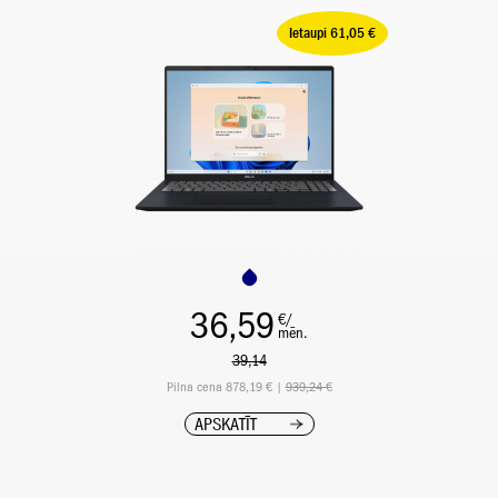
Ietaupi 61,05 €
36,59
€/
mēn.
39,14
Pilna cena 878,19 € |
939,24 €
APSKATĪT