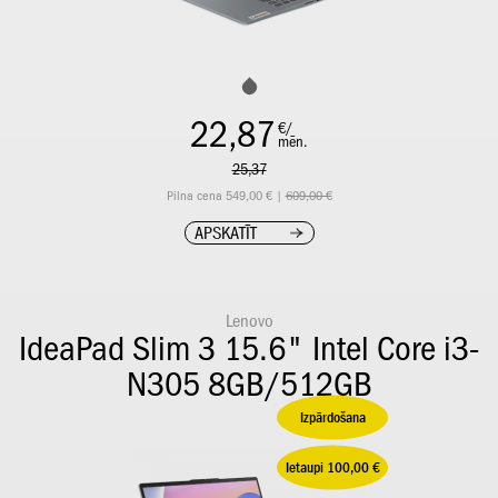
22,87
€/
mēn.
25,37
Pilna cena 549,00 € |
609,00 €
APSKATĪT
Lenovo
IdeaPad Slim 3 15.6" Intel Core i3-
N305 8GB/512GB
Izpārdošana
Ietaupi 100,00 €