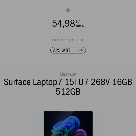
54,98
€/
mēn.
Pilna cena 1,319,61 €
APSKATĪT
Microsoft
Surface Laptop7 15i U7 268V 16GB
512GB