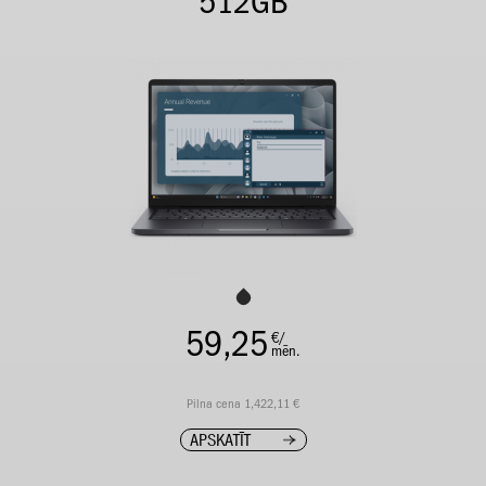
512GB
59,25
€/
mēn.
Pilna cena 1,422,11 €
APSKATĪT