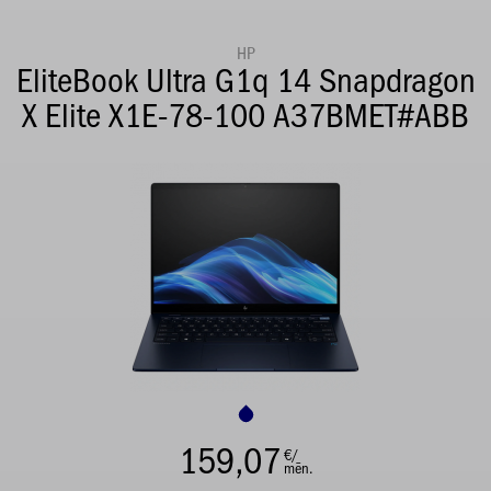
HP
EliteBook Ultra G1q 14 Snapdragon
X Elite X1E-78-100 A37BMET#ABB
159,07
€/
mēn.