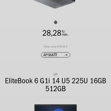
28,28
€/
mēn.
Pilna cena 679,00 €
APSKATĪT
HP
EliteBook 6 G1i 14 U5 225U 16GB
512GB