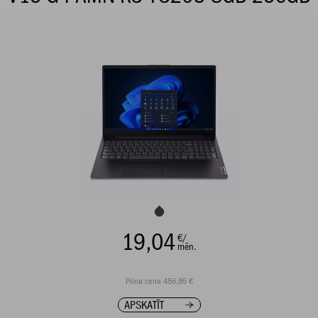
19,04
€/
mēn.
Pilna cena 456,95 €
APSKATĪT