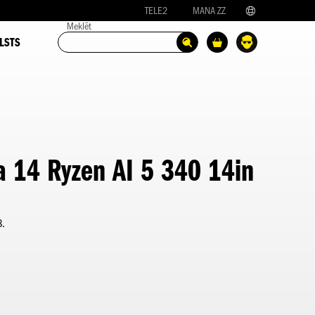
TELE2
MANA ZZ
Meklēt
LSTS
a 14 Ryzen AI 5 340 14in
8.