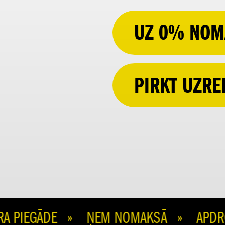
UZ 0% NOM
PIRKT UZRE
PIEGĀDE » ŅEM NOMAKSĀ » APDROŠIN