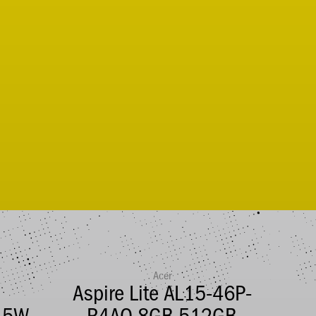
Acer
6
Aspire Lite AL15-46P-
Id