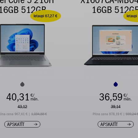
tel Core 5 210H
X1607CA-MB0
16GB 512GB
16GB 512G
Ietaupi 67,27 €
Ietaupi
40,31
36,59
€/
€/
mēn.
mēn.
43,12
39,14
ilna cena 967,61 € |
1,034,88 €
Pilna cena 878,19 € |
939,24 
APSKATĪT
APSKATĪT