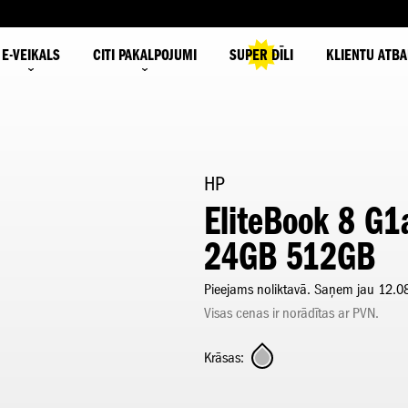
E-VEIKALS
CITI PAKALPOJUMI
SUPER DĪLI
KLIENTU ATBA
HP
EliteBook 8 G1
24GB 512GB
Pieejams noliktavā. Saņem jau 12.0
Visas cenas ir norādītas ar PVN.
Krāsas: