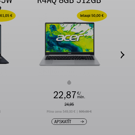
45W
R4AQ 8GB 512GB
B
 61,05 €
Ietaupi 50,00 €
22,87
€/
mēn.
24,95
€
Pilna cena 549,00 € |
599,00 €
APSKATĪT