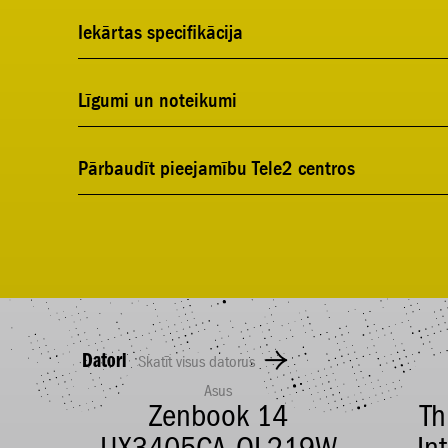
Iekārtas specifikācija
Līgumi un noteikumi
Pārbaudīt pieejamību Tele2 centros
Datori
Skatīt visus datorus
Asus
 14
Zenbook 14
Th