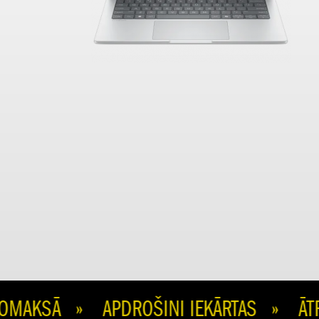
KSĀ » APDROŠINI IEKĀRTAS » ĀTRA 