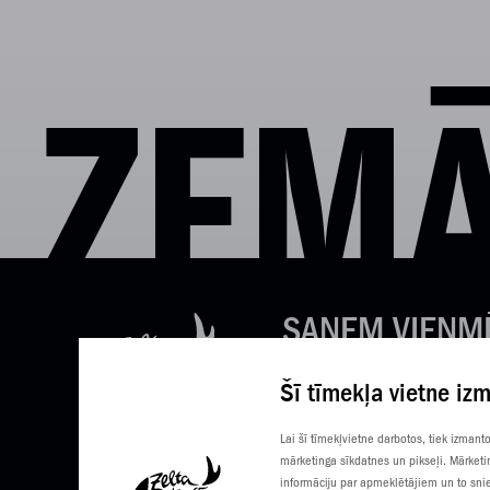
ZEMĀ
SAŅEM VIENM
LABAS ZIŅAS
Šī tīmekļa vietne iz
Tavs e-pasts
Lai šī tīmekļvietne darbotos, tiek izman
mārketinga sīkdatnes un pikseļi. Mārketi
informāciju par apmeklētājiem un to snie