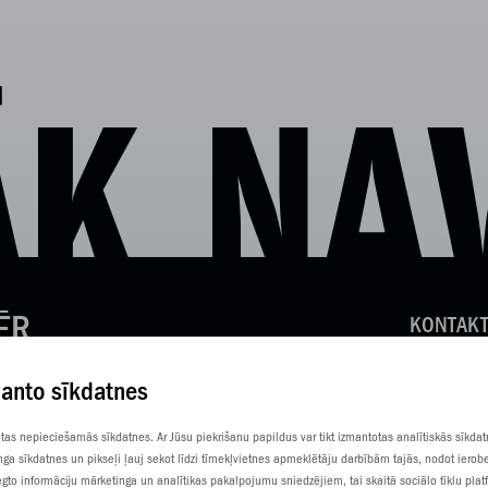
K NA
ĒR
KONTAKT
KLIENTU
manto sīkdatnes
SŪTI SM
totas nepieciešamās sīkdatnes. Ar Jūsu piekrišanu papildus var tikt izmantotas analītiskās sīkda
nga sīkdatnes un pikseļi ļauj sekot līdzi tīmekļvietnes apmeklētāju darbībām tajās, nodot ierob
gto informāciju mārketinga un analītikas pakalpojumu sniedzējiem, tai skaitā sociālo tīklu pla