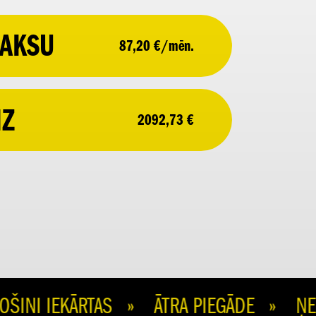
AKSU
87,20 €/mēn.
IZ
2092,73 €
I IEKĀRTAS » ĀTRA PIEGĀDE » ŅEM 