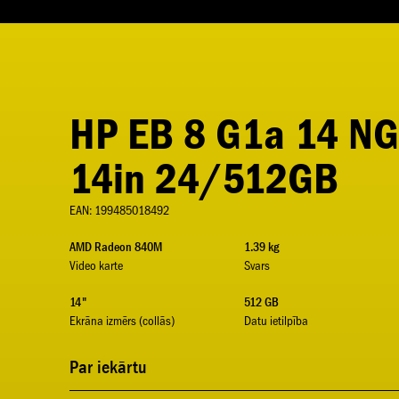
HP EB 8 G1a 14 NG
14in 24/512GB
EAN: 199485018492
AMD Radeon 840M
1.39 kg
Video karte
Svars
14"
512 GB
Ekrāna izmērs (collās)
Datu ietilpība
Par iekārtu