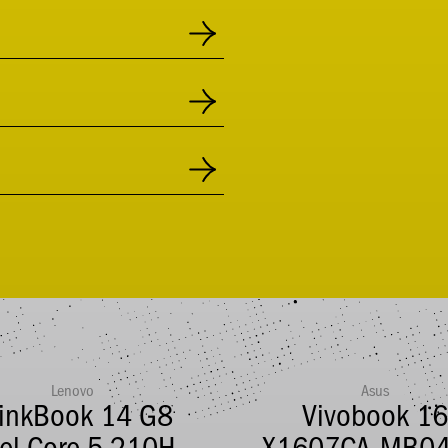
Lenovo
Asus
inkBook 14 G8
Vivobook 1