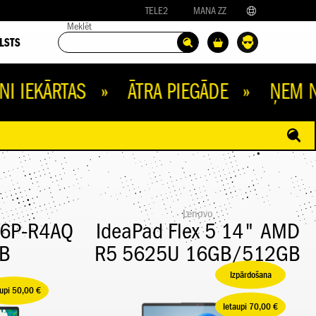
TELE2
MANA ZZ
Meklēt
LSTS
ĀRTAS » ĀTRA PIEGĀDE » ŅEM NOMAK
Lenovo
-46P-R4AQ
IdeaPad Flex 5 14" AMD
B
R5 5625U 16GB/512GB
Izpārdošana
aupi 50,00 €
Ietaupi 70,00 €