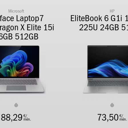
Microsoft
HP
face Laptop7
EliteBook 6 G1i 
agon X Elite 15i
225U 24GB 5
6GB 512GB
88,29
73,50
€/
€/
mēn.
mēn.