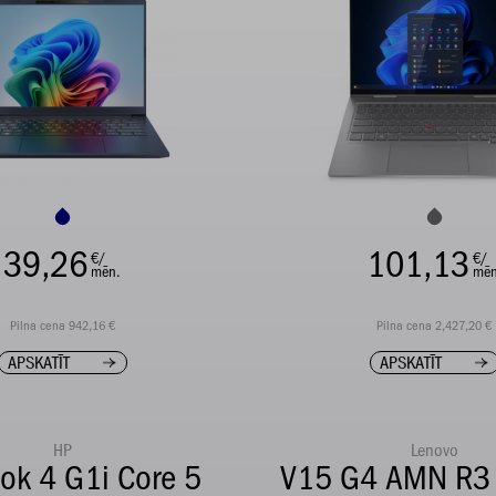
39,26
101,13
€/
€/
mēn.
mēn
Pilna cena 942,16 €
Pilna cena 2,427,20 €
APSKATĪT
APSKATĪT
HP
Lenovo
ok 4 G1i Core 5
V15 G4 AMN R3