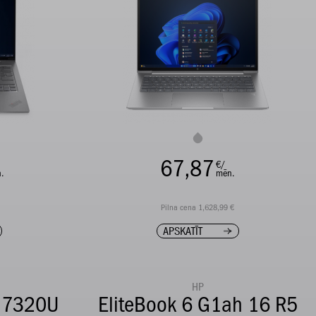
67,87
€/
.
mēn.
Pilna cena 1,628,99 €
APSKATĪT
HP
 7320U
EliteBook 6 G1ah 16 R5