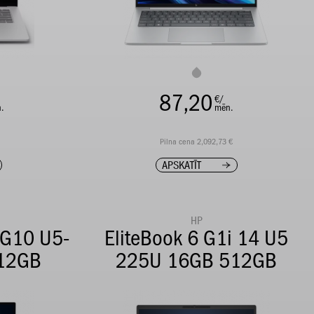
87,20
€/
.
mēn.
Pilna cena 2,092,73 €
APSKATĪT
HP
 G10 U5-
EliteBook 6 G1i 14 U5
12GB
225U 16GB 512GB