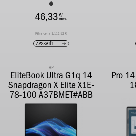
46,33
€/
mēn.
Pilna cena 1,111,82 €
APSKATĪT
HP
EliteBook Ultra G1q 14
Pro 1
Snapdragon X Elite X1E-
1
78-100 A37BMET#ABB