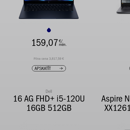
159,07
€/
mēn.
Pilna cena 3,817,59 €
APSKATĪT
Dell
16 AG FHD+ i5-120U
Aspire 
16GB 512GB
XX126