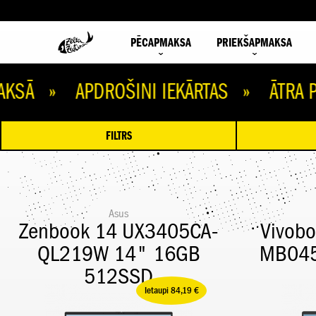
PĒCAPMAKSA
PRIEKŠAPMAKSA
» APDROŠINI IEKĀRTAS » ĀTRA PIEGĀ
FILTRS
Asus
Zenbook 14 UX3405CA-
Vivob
QL219W 14" 16GB
MB045
512SSD
Ietaupi 84,19 €