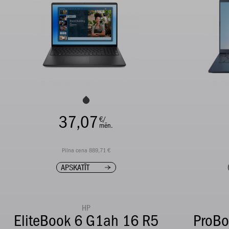
37,07
€/
mēn.
Pilna cena 889,71 €
APSKATĪT
HP
EliteBook 6 G1ah 16 R5
ProBo