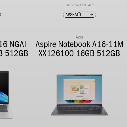
Pilna cena 1,586,42 €
APSKATĪT
Acer
 16 NGAI
Aspire Notebook A16-11M
GB 512GB
XX126100 16GB 512GB