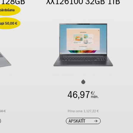
B/128GB
XX126100 32GB 1TB
zpārdošana
aupi 50,00 €
46,97
€/
mēn.
00 €
Pilna cena 1,127,22 €
APSKATĪT