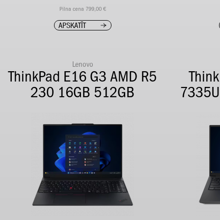
Pilna cena 799,00 €
APSKATĪT
Lenovo
ThinkPad E16 G3 AMD R5
Thin
230 16GB 512GB
7335U