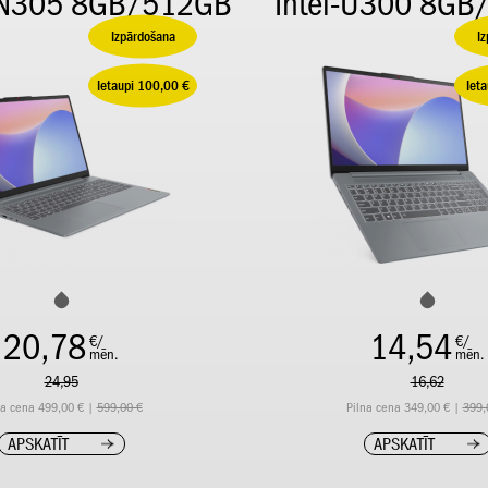
-N305 8GB/512GB
Intel-U300 8G
Izpārdošana
I
Ietaupi 100,00 €
Iet
20,78
14,54
€/
€/
mēn.
mēn.
24,95
16,62
na cena 499,00 € |
599,00 €
Pilna cena 349,00 € |
399,
APSKATĪT
APSKATĪT