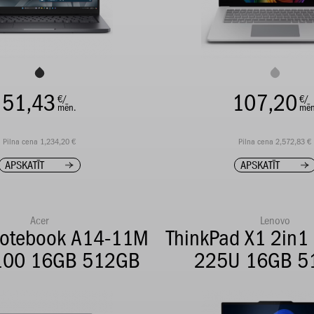
51,43
107,20
€/
€/
mēn.
mēn
Pilna cena 1,234,20 €
Pilna cena 2,572,83 €
APSKATĪT
APSKATĪT
Acer
Lenovo
Notebook A14-11M
ThinkPad X1 2in1
100 16GB 512GB
225U 16GB 5