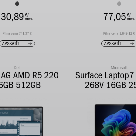
30,89
77,05
€/
€/
mēn.
mēn.
Pilna cena 741,37 €
Pilna cena 1,849,12 €
APSKATĪT
APSKATĪT
Dell
Microsoft
4 AG AMD R5 220
Surface Laptop7
6GB 512GB
268V 16GB 2