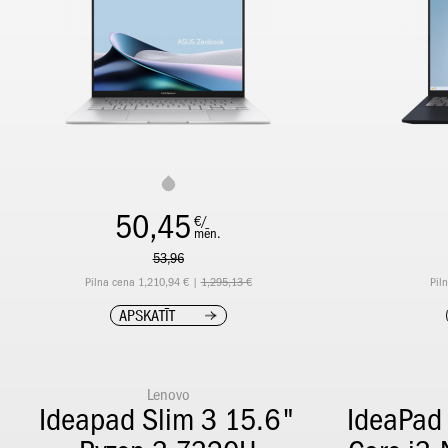
50,45
€/
mēn.
53,96
Pilna cena 1,210,94 € |
1,295,13 €
Pil
APSKATĪT
Lenovo
Ideapad Slim 3 15.6"
IdeaPad 