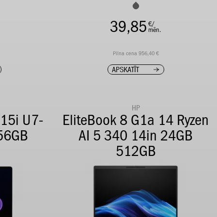
39,85
€/
mēn.
Pilna cena 956,40 €
APSKATĪT
HP
 15i U7-
EliteBook 8 G1a 14 Ryzen
56GB
AI 5 340 14in 24GB
512GB