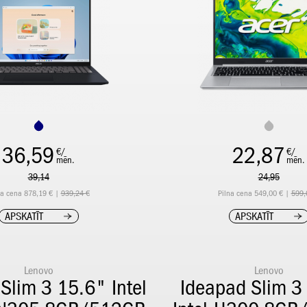
36,59
22,87
€/
€/
mēn.
mēn.
39,14
24,95
na cena 878,19 € |
939,24 €
Pilna cena 549,00 € |
599,
APSKATĪT
APSKATĪT
Lenovo
Lenovo
Slim 3 15.6" Intel
Ideapad Slim 3