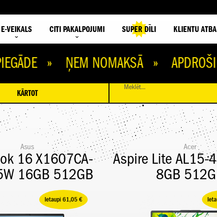
E-VEIKALS
CITI PAKALPOJUMI
SUPER DĪLI
KLIENTU ATBA
DE » ŅEM NOMAKSĀ » APDROŠINI IEK
Meklēt...
KĀRTOT
Asus
Acer
ook 16 X1607CA-
Aspire Lite AL15
W 16GB 512GB
8GB 512G
Ietaupi 61,05 €
Iet