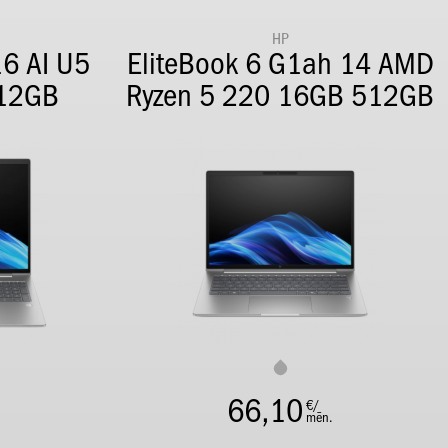
HP
16 AI U5
EliteBook 6 G1ah 14 AMD
12GB
Ryzen 5 220 16GB 512GB
66,10
€/
mēn.