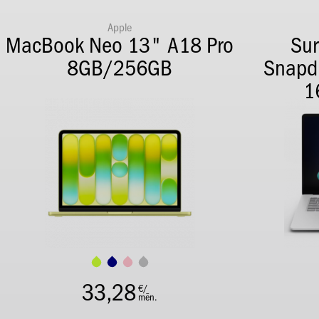
Apple
MacBook Neo 13" A18 Pro
Sur
8GB/256GB
Snapdr
1
33,28
€/
mēn.