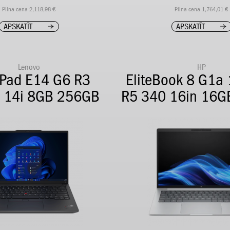
Pilna cena 2,118,98 €
Pilna cena 1,764,01 €
APSKATĪT
APSKATĪT
Lenovo
HP
kPad E14 G6 R3
EliteBook 8 G1a
 14i 8GB 256GB
R5 340 16in 16