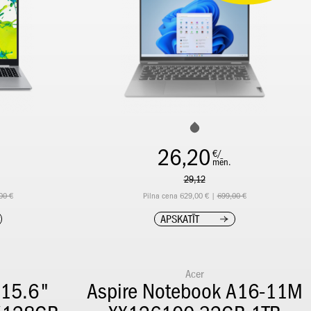
26,20
€/
mēn.
29,12
00 €
Pilna cena 629,00 € |
699,00 €
APSKATĪT
Acer
 15.6"
Aspire Notebook A16-11M