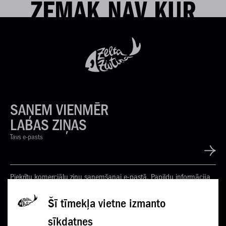
ZEMĀK NAV KUR
SAŅEM VIENMĒR
LABAS ZIŅAS
Tavs e-pasts
Piekrītu komerciālu ziņu saņemšanai e-pastā. Papildu informācija
Privātuma politikā
Šī tīmekļa vietne izmanto
sīkdatnes