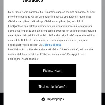
Lai šī tīmekļvietne darbotos, tiek izmantotas nepieciešamās sīkdatnes. Ar Jūsu
piekrišanu papildus var tikt izmantotas analītiskās sīkdatnes un mārketinga
Pilna cena 8,90 €
sīkdatnes un pikseļi. Mārketinga sīkdatnes un pikseļi ļauj sekot līdzi
APSKATĪT
tīmekļvietnes apmeklētāju darbībām tajās, nodot ierobežotu informāciju par
apmeklētājiem un to sniegto informāciju mārketinga un analītikas pakalpojumu
sniedzējiem, tai skaitā sociālo tīklu platformām, kā arī mērīt un uzlabot reklāmu
efektivitāti. Detalizēta informācija par izmantotajām sīkdatnēm pieejama
Just must
uzklikšķinot “Papildopcijas” un
Sīkdatņu politikā
.
Transparent back cover iPhone 16
Piekrītiet visām izvēles sīkdatnēm noklikšķinot "Piekrītu visām", vai noraidiet
izvēles sīkdatnes noklikšķinot “Tikai nepieciešamās”. Pielāgojiet izvēli
noklikšķinot “Papildopcijas”.
Piekrītu visām
Tikai nepieciešamās
Papildopcijas
TARIFI
PAPILDINI
E-VEIKALS
NĀC PIE ZZ
IZVĒLNE