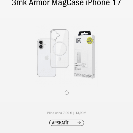
3mk Armor MagCase iPhone 17
Pilna cena 7,99 € |
13,90 €
APSKATĪT