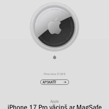
Pilna cena 37,00 €
APSKATĪT
Apple
iPhone 17 Pro vāciņš ar MagSafe