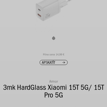
Pilna cena 14,99 €
APSKATĪT
Armor
3mk HardGlass Xiaomi 15T 5G/ 15T
Pro 5G