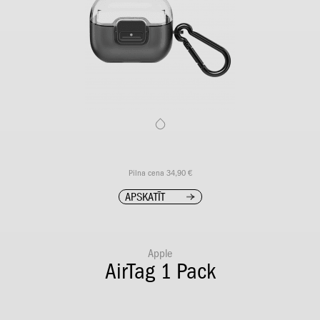
Pilna cena 34,90 €
APSKATĪT
Apple
AirTag 1 Pack