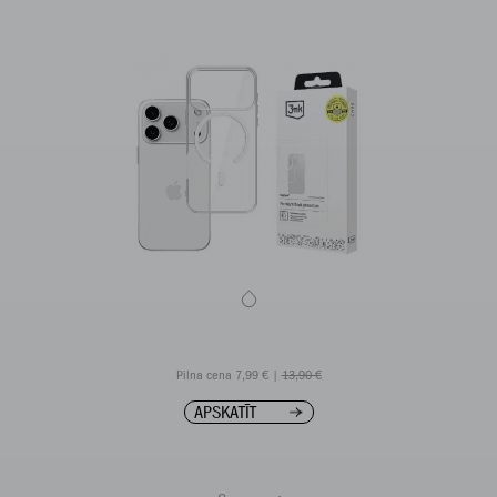
Pilna cena 7,99 € |
13,90 €
APSKATĪT