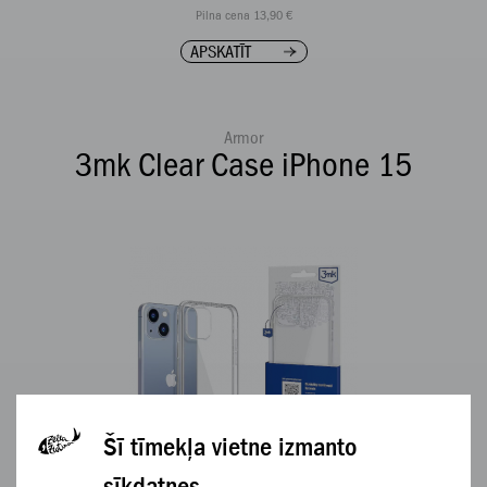
Pilna cena 13,90 €
APSKATĪT
Armor
3mk Clear Case iPhone 15
Šī tīmekļa vietne izmanto
sīkdatnes