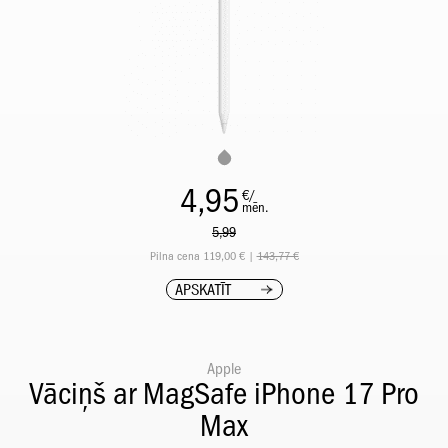
4,95
€/
mēn.
5,99
Pilna cena 119,00 € |
143,77 €
APSKATĪT
Apple
Vāciņš ar MagSafe iPhone 17 Pro
Max