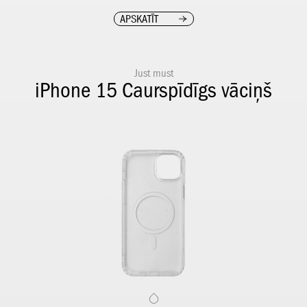
APSKATĪT
Just must
iPhone 15 Caurspīdīgs vāciņš