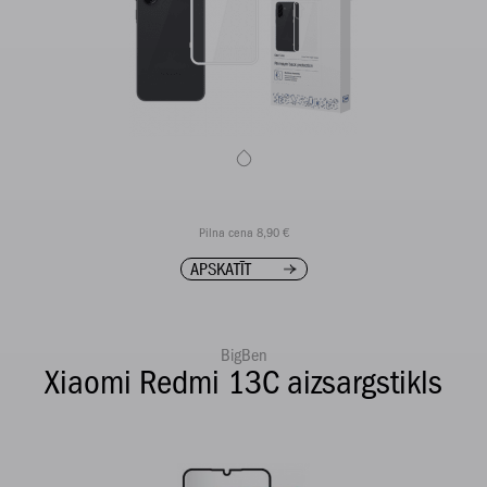
Pilna cena 8,90 €
APSKATĪT
BigBen
Xiaomi Redmi 13C aizsargstikls