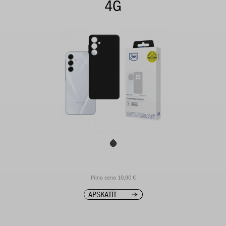
4G
Pilna cena 10,90 €
APSKATĪT