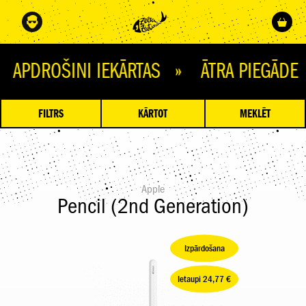
OŠINI IEKĀRTAS » ĀTRA PIEGĀDE » Ņ
FILTRS
KĀRTOT
MEKLĒT
Apple
Pencil (2nd Generation)
Izpārdošana
Ietaupi 24,77 €