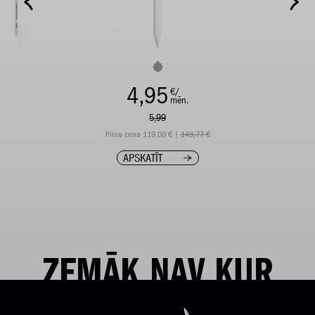
4,95
€/
mēn.
5,99
Pilna cena 119,00 € |
143,77 €
APSKATĪT
ZEMĀK NAV KUR