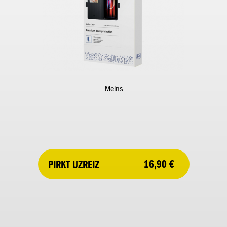
Melns
16,90 €
PIRKT UZREIZ