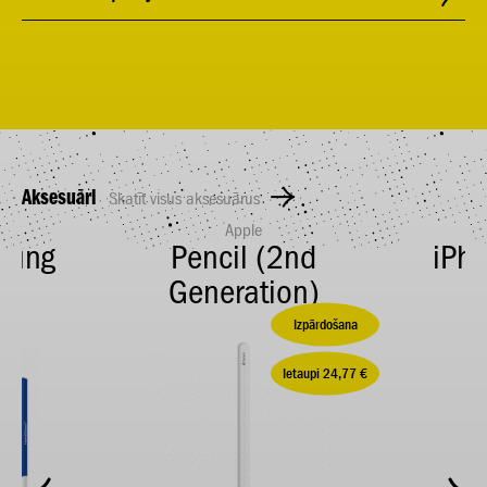
Aksesuāri
Skatīt visus aksesuārus
Apple
sung
Pencil (2nd
iPho
Generation)
Izpārdošana
Ietaupi 24,77 €