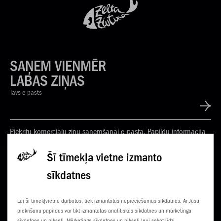
SAŅEM VIENMĒR
LABAS ZIŅAS
Tavs e-pasts
Piekrītu komerciālu ziņu saņemšanai e-pastā. Papildu informācija
Privātuma politikā
Šī tīmekļa vietne izmanto
sīkdatnes
KONTAKTI
JAUNUMI
Lai šī tīmekļvietne darbotos, tiek izmantotas nepieciešamās sīkdatnes. Ar Jūsu
KLIENTU CENTRI
ČEMPIONĀTS
piekrišanu papildus var tikt izmantotas analītiskās sīkdatnes un mārketinga
sīkdatnes un pikseļi. Mārketinga sīkdatnes un pikseļi ļauj sekot līdzi