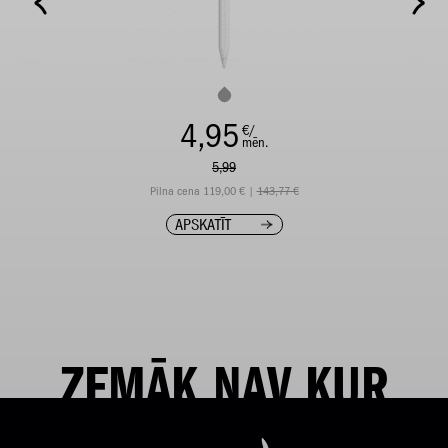
4,95
€/
mēn.
5,99
Pilna cena 119,00 € |
143,77 €
APSKATĪT
ZEMĀK NAV KUR