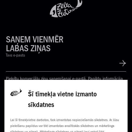
SAŅEM VIENMĒR
LABAS ZIŅAS
Tavs e-pasts
Piekrītu komerciālu ziņu saņemšanai e-pastā. Papildu informācija
Privātuma politikā
Šī tīmekļa vietne izmanto
sīkdatnes
KONTAKTI
JAUNUMI
Lai šī tīmekļvietne darbotos, tiek izmantotas nepieciešamās sīkdatnes. Ar Jūsu
KLIENTU CENTRI
ČEMPIONĀTS
piekrišanu papildus var tikt izmantotas analītiskās sīkdatnes un mārketinga
sīkdatnes un pikseļi. Mārketinga sīkdatnes un pikseļi ļauj sekot līdzi