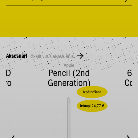
Aksesuāri
Skatīt visus aksesuārus
Apple
š 2D
Pencil (2nd
67
Pro
Generation)
Com
Izpārdošana
Ietaupi 24,77 €