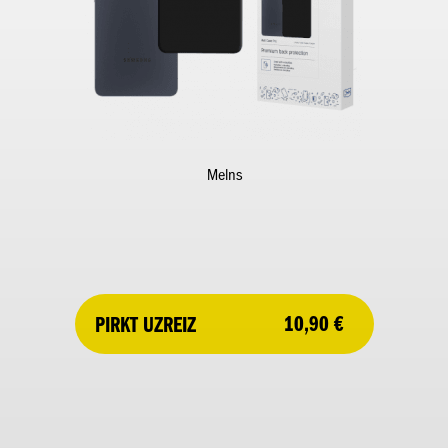
Melns
10,90 €
PIRKT UZREIZ