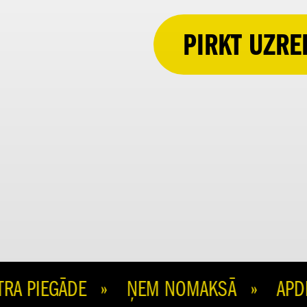
PIRKT UZRE
 PIEGĀDE » ŅEM NOMAKSĀ » APDROŠI