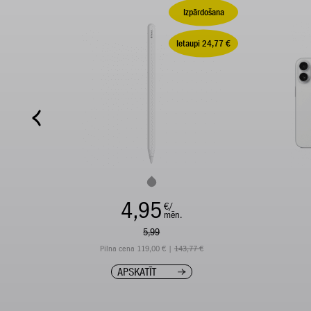
Izpārdošana
Ietaupi 24,77 €
4,95
€/
mēn.
5,99
Pilna cena 119,00 € |
143,77 €
APSKATĪT