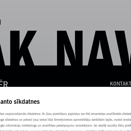
K NA
ĒR
KONTAKT
KLIENTU
manto sīkdatnes
SŪTI SM
totas nepieciešamās sīkdatnes. Ar Jūsu piekrišanu papildus var tikt izmantotas analītiskās sīkda
nga sīkdatnes un pikseļi ļauj sekot līdzi tīmekļvietnes apmeklētāju darbībām tajās, nodot ierob
gto informāciju mārketinga un analītikas pakalpojumu sniedzējiem, tai skaitā sociālo tīklu pla