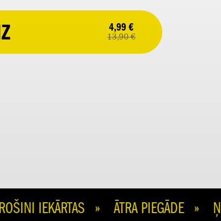
IZ
4,99 €
13,90 €
NI IEKĀRTAS » ĀTRA PIEGĀDE » ŅEM