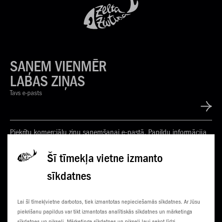
SAŅEM VIENMĒR
LABAS ZIŅAS
Tavs e-pasts
Piekrītu komerciālu ziņu saņemšanai e-pastā. Papildu informācija
Privātuma politikā
Šī tīmekļa vietne izmanto
sīkdatnes
KONTAKTI
JAUNUMI
Lai šī tīmekļvietne darbotos, tiek izmantotas nepieciešamās sīkdatnes. Ar Jūsu
KLIENTU CENTRI
ČEMPIONĀTS
piekrišanu papildus var tikt izmantotas analītiskās sīkdatnes un mārketinga
sīkdatnes un pikseļi. Mārketinga sīkdatnes un pikseļi ļauj sekot līdzi