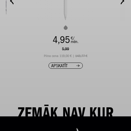
4,95
€/
mēn.
5,99
Pilna cena 119,00 € |
143,77 €
APSKATĪT
ZEMĀK NAV KUR