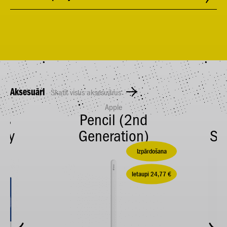
Aksesuāri
Skatīt visus aksesuārus
Apple
ss
Pencil (2nd
i
axy
Generation)
Si
Izpārdošana
Ietaupi 24,77 €