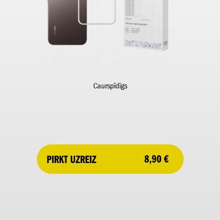
Caurspīdīgs
8,90 €
PIRKT UZREIZ