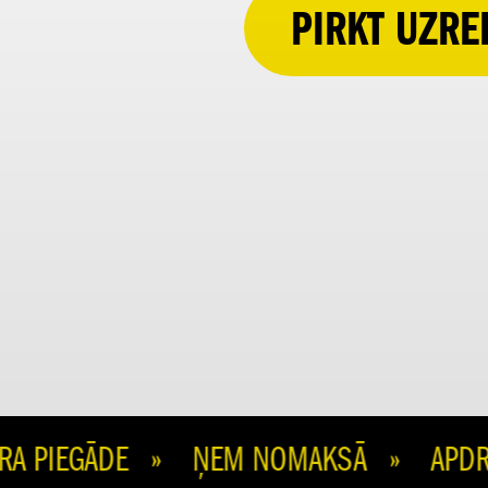
PIRKT UZRE
 PIEGĀDE » ŅEM NOMAKSĀ » APDROŠIN