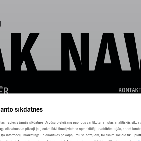
K NA
ĒR
KONTAKT
KLIENTU
manto sīkdatnes
SŪTI SM
totas nepieciešamās sīkdatnes. Ar Jūsu piekrišanu papildus var tikt izmantotas analītiskās sīkda
nga sīkdatnes un pikseļi ļauj sekot līdzi tīmekļvietnes apmeklētāju darbībām tajās, nodot ierob
gto informāciju mārketinga un analītikas pakalpojumu sniedzējiem, tai skaitā sociālo tīklu pla