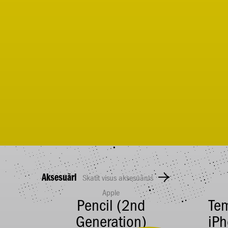
Aksesuāri
Skatīt visus aksesuārus
Apple
gnet
Pencil (2nd
Te
ra
Generation)
iP