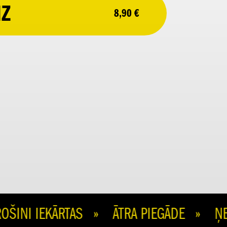
IZ
8,90 €
I IEKĀRTAS » ĀTRA PIEGĀDE » ŅEM 