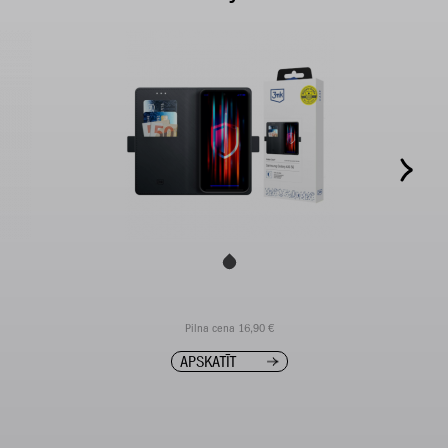
Pilna cena 16,90 €
APSKATĪT