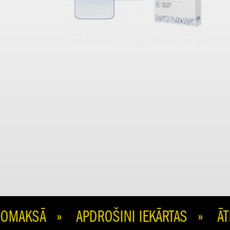
AKSĀ » APDROŠINI IEKĀRTAS » ĀTRA