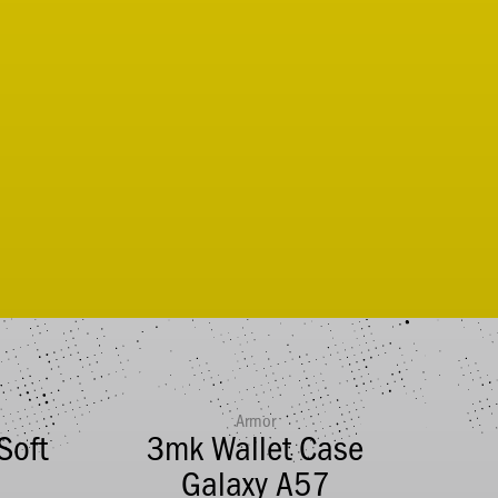
Armor
Soft
3mk Wallet Case
i
Galaxy A57
M