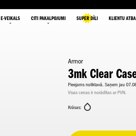
E-VEIKALS
CITI PAKALPOJUMI
SUPER DĪLI
KLIENTU ATBA
Armor
3mk Clear Case
Pieejams noliktavā. Saņem jau 07.0
Visas cenas ir norādītas ar PVN.
Krāsas: