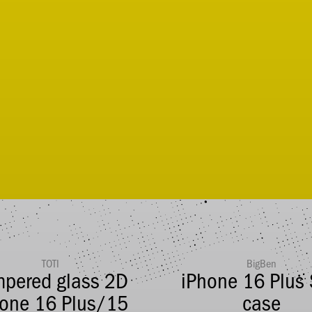
TOTI
BigBen
mpered glass 2D
iPhone 16 Plus 
hone 16 Plus/15
case