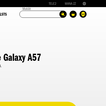
TELE2
MANA ZZ
Meklēt
LSTS
 Galaxy A57
8.