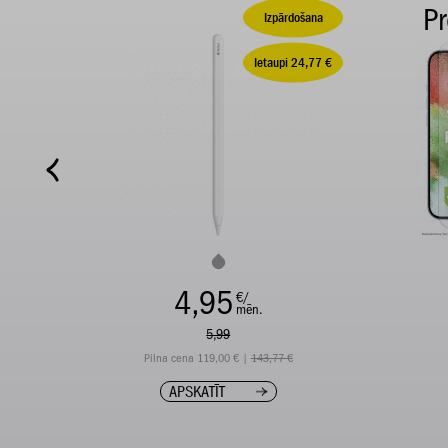
P
Izpārdošana
Ietaupi 24,77 €
4,95
€/
mēn.
5,99
Pilna cena 119,00 € |
143,77 €
APSKATĪT