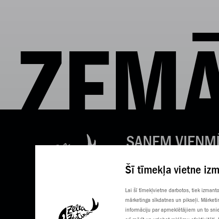
ZEMĀ
SAŅEM VIENM
LABAS ZIŅAS
Šī tīmekļa vietne iz
Tavs e-pasts
Lai šī tīmekļvietne darbotos, tiek izman
mārketinga sīkdatnes un pikseļi. Mārketi
informāciju par apmeklētājiem un to snie