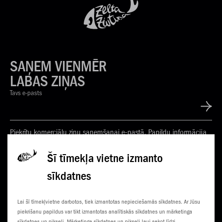
SAŅEM VIENMĒR
LABAS ZIŅAS
Tavs e-pasts
Piekrītu komerciālu ziņu saņemšanai e-pastā. Papildu informācija
Privātuma politikā
Šī tīmekļa vietne izmanto
sīkdatnes
KONTAKTI
JAUNUMI
Lai šī tīmekļvietne darbotos, tiek izmantotas nepieciešamās sīkdatnes. Ar Jūsu
KLIENTU CENTRI
ČEMPIONĀTS
piekrišanu papildus var tikt izmantotas analītiskās sīkdatnes un mārketinga
sīkdatnes un pikseļi. Mārketinga sīkdatnes un pikseļi ļauj sekot līdzi