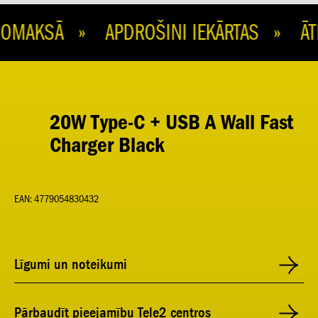
MAKSĀ » APDROŠINI IEKĀRTAS » ĀTR
20W Type-C + USB A Wall Fast
Charger Black
EAN: 4779054830432
Līgumi un noteikumi
Pārbaudīt pieejamību Tele2 centros