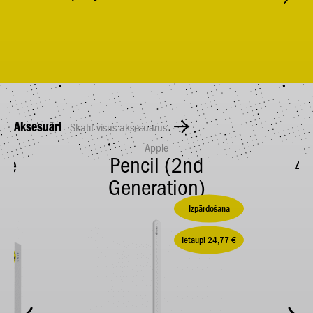
Aksesuāri
Skatīt visus aksesuārus
Apple
se
Pencil (2nd
40
15
Generation)
Izpārdošana
Ietaupi 24,77 €