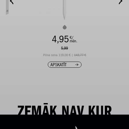
4,95
€/
mēn.
5,99
Pilna cena 119,00 € |
143,77 €
APSKATĪT
ZEMĀK NAV KUR